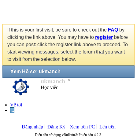
If this is your first visit, be sure to check out the
FAQ
by
clicking the link above. You may have to
register
before
you can post: click the register link above to proceed. To
start viewing messages, select the forum that you want
to visit from the selection below.
Xem Hồ sơ: ukmanch
ukmanch
Học việc
Về tôi
...
Đăng nhập
Đăng Ký
Xem trên PC
Lên trên
Diễn đàn sử dụng vBulletin® Phiên bản 4.2.3.