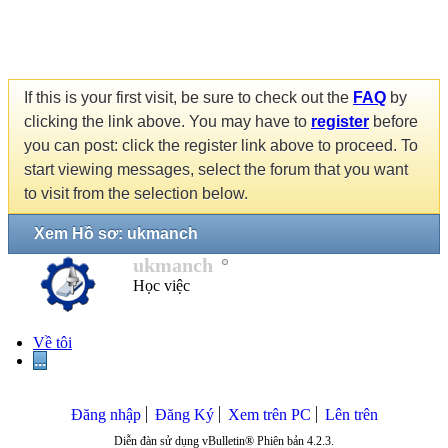
If this is your first visit, be sure to check out the
FAQ
by
clicking the link above. You may have to
register
before
you can post: click the register link above to proceed. To
start viewing messages, select the forum that you want
to visit from the selection below.
Xem Hồ sơ: ukmanch
ukmanch
Học việc
Về tôi
...
Đăng nhập
Đăng Ký
Xem trên PC
Lên trên
Diễn đàn sử dụng vBulletin® Phiên bản 4.2.3.