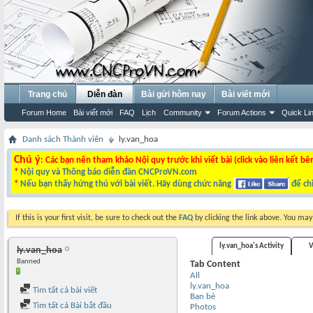
Trang chủ
Diễn đàn
Bài gửi hôm nay
Bài viết mới
Forum Home
Bài viết mới
FAQ
Lịch
Community
Forum Actions
Quick Li
Danh sách Thành viên
ly.van_hoa
Chú ý
: Các bạn nên tham khảo Nội quy trước khi viết bài (click vào liên kết bê
*
Nội quy và Thông báo diễn đàn CNCProVN.com
*
Nếu bạn thấy hứng thú với bài viết. Hãy dùng chức năng
để chi
If this is your first visit, be sure to check out the
FAQ
by clicking the link above. You ma
ly.van_hoa's Activity
V
ly.van_hoa
Banned
Tab Content
All
ly.van_hoa
Tìm tất cả bài viết
Bạn bè
Tìm tất cả Bài bắt đầu
Photos