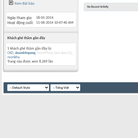
Xem Bài báo
No Recent Activity
Ngày tham gia
18-05-2014
Hoạt động cuối
11-06-2014
10:47:40 AM
Khách ghé thăm gần đây
5 khách ghé thăm gần đây là:
CKD
,
doan69ngong
,
hoav99vui
,
lam.dacc23
,
nsonkha
Trang này được xem 8,269 lần