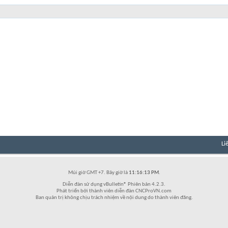
Li
Múi giờ GMT +7. Bây giờ là
11:16:13 PM
.
Diễn đàn sử dụng vBulletin® Phiên bản 4.2.3.
Phát triển bởi thành viên diễn đàn CNCProVN.com
Ban quản trị không chịu trách nhiệm về nội dung do thành viên đăng.