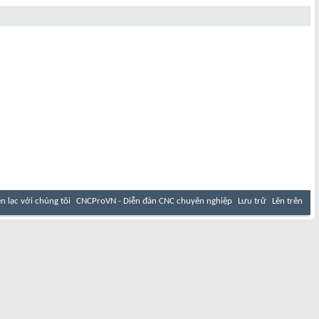
ên lạc với chúng tôi
CNCProVN - Diễn đàn CNC chuyên nghiệp
Lưu trữ
Lên trên