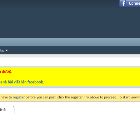
nks
n dưới).
a sẻ bài viết lên facebook
.
y have to
register
before you can post: click the register link above to proceed. To start view
ề tôi