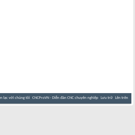
ên lạc với chúng tôi
CNCProVN - Diễn đàn CNC chuyên nghiệp
Lưu trữ
Lên trên