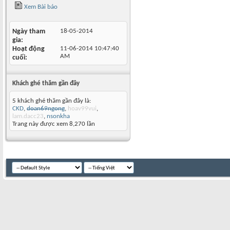
Xem Bài báo
Ngày tham
18-05-2014
gia
Hoạt động
11-06-2014
10:47:40
AM
cuối
Khách ghé thăm gần đây
5 khách ghé thăm gần đây là:
CKD
,
doan69ngong
,
hoav99vui
,
lam.dacc23
,
nsonkha
Trang này được xem 8,270 lần