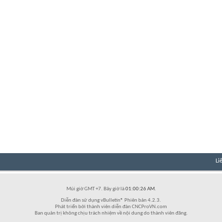
Li
Múi giờ GMT +7. Bây giờ là
01:00:26 AM
.
Diễn đàn sử dụng vBulletin® Phiên bản 4.2.3.
Phát triển bởi thành viên diễn đàn CNCProVN.com
Ban quản trị không chịu trách nhiệm về nội dung do thành viên đăng.