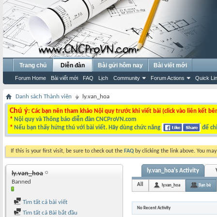
Trang chủ
Diễn đàn
Bài gửi hôm nay
Bài viết mới
Forum Home
Bài viết mới
FAQ
Lịch
Community
Forum Actions
Quick Li
Danh sách Thành viên
ly.van_hoa
Chú ý
: Các bạn nên tham khảo Nội quy trước khi viết bài (click vào liên kết bê
*
Nội quy và Thông báo diễn đàn CNCProVN.com
*
Nếu bạn thấy hứng thú với bài viết. Hãy dùng chức năng
để chi
If this is your first visit, be sure to check out the
FAQ
by clicking the link above. You ma
ly.van_hoa's Activity
ly.van_hoa
Banned
All
ly.van_hoa
Bạn bè
Tìm tất cả bài viết
No Recent Activity
Tìm tất cả Bài bắt đầu