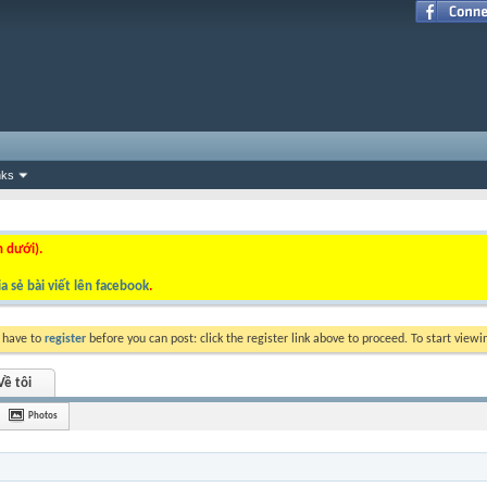
nks
n dưới).
a sẻ bài viết lên facebook
.
y have to
register
before you can post: click the register link above to proceed. To start view
Về tôi
Photos