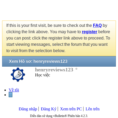
If this is your first visit, be sure to check out the
FAQ
by
clicking the link above. You may have to
register
before
you can post: click the register link above to proceed. To
start viewing messages, select the forum that you want
to visit from the selection below.
Xem Hồ sơ: henryreviews123
henryreviews123
Học việc
Về tôi
...
Đăng nhập
Đăng Ký
Xem trên PC
Lên trên
Diễn đàn sử dụng vBulletin® Phiên bản 4.2.3.