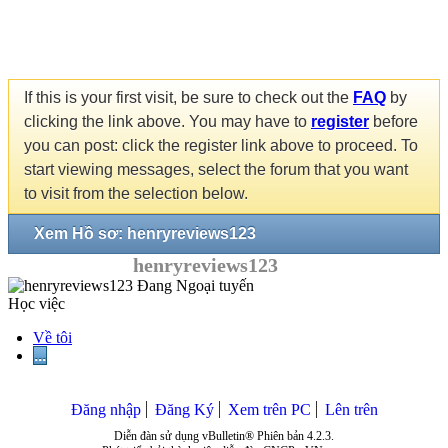
If this is your first visit, be sure to check out the
FAQ
by
clicking the link above. You may have to
register
before
you can post: click the register link above to proceed. To
start viewing messages, select the forum that you want
to visit from the selection below.
Xem Hồ sơ: henryreviews123
henryreviews123
Học việc
Về tôi
...
Đăng nhập
Đăng Ký
Xem trên PC
Lên trên
Diễn đàn sử dụng vBulletin® Phiên bản 4.2.3.