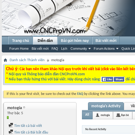
Trang chủ
Diễn đàn
Bài gửi hôm nay
Bài viết mới
Forum Home
Bài viết mới
FAQ
Lịch
Community
Forum Actions
Quick Li
Danh sách Thành viên
motogia
Chú ý
: Các bạn nên tham khảo Nội quy trước khi viết bài (click vào liên kết bê
*
Nội quy và Thông báo diễn đàn CNCProVN.com
*
Nếu bạn thấy hứng thú với bài viết. Hãy dùng chức năng
để chi
If this is your first visit, be sure to check out the
FAQ
by clicking the link above. You ma
motogia's Activity
Về
motogia
Thợ bậc 5
All
motogia
Bạn bè
Tìm tất cả bài viết
No Recent Activity
Tìm tất cả Bài bắt đầu