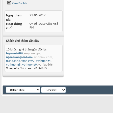
Xem Bài báo
Ngày tham
21-06-2017
gia
Hoạt động
09-08-2019
08:37:58
PM
cuối
Khách ghé thăm gần đây
10 khách ghé thăm gần đây là:
bigame5687
,
maycuungai
,
ngochuongseo19x2
,
nhonmy-com
,
trandanne
,
vtnh1992
,
vtnhuong4
,
vtnhuong8
,
vtnhuong9
,
yuhiad666
Trang này được xem 42,946 lần