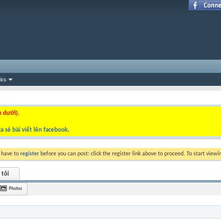
nks
n dưới).
a sẻ bài viết lên facebook
.
y have to
register
before you can post: click the register link above to proceed. To start view
 tôi
Photos