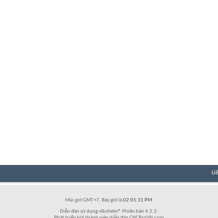
Li
Múi giờ GMT +7. Bây giờ là
02:01:31 PM
.
Diễn đàn sử dụng vBulletin® Phiên bản 4.2.3.
Phát triển bởi thành viên diễn đàn CNCProVN.com