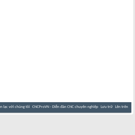
ên lạc với chúng tôi
CNCProVN - Diễn đàn CNC chuyên nghiệp
Lưu trữ
Lên trên