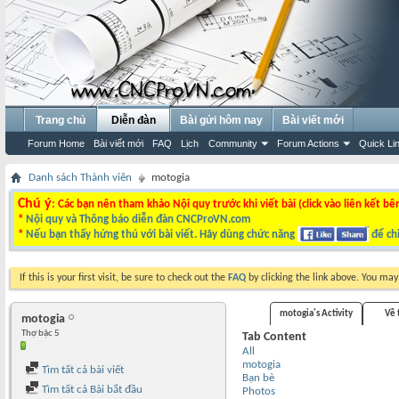
Trang chủ
Diễn đàn
Bài gửi hôm nay
Bài viết mới
Forum Home
Bài viết mới
FAQ
Lịch
Community
Forum Actions
Quick Li
Danh sách Thành viên
motogia
Chú ý
: Các bạn nên tham khảo Nội quy trước khi viết bài (click vào liên kết bê
*
Nội quy và Thông báo diễn đàn CNCProVN.com
*
Nếu bạn thấy hứng thú với bài viết. Hãy dùng chức năng
để chi
If this is your first visit, be sure to check out the
FAQ
by clicking the link above. You ma
motogia's Activity
Về 
motogia
Thợ bậc 5
Tab Content
All
motogia
Tìm tất cả bài viết
Bạn bè
Tìm tất cả Bài bắt đầu
Photos