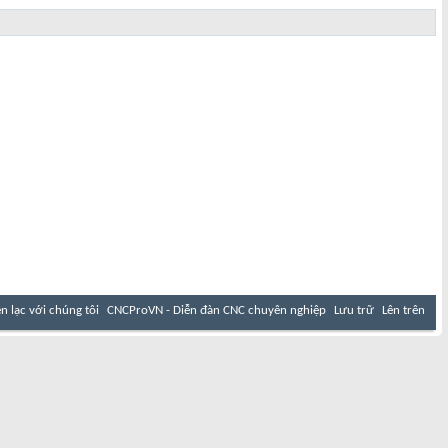
ên lạc với chúng tôi
CNCProVN - Diễn đàn CNC chuyên nghiệp
Lưu trữ
Lên trên