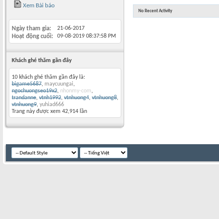
Xem Bài báo
No Recent Activity
Ngày tham gia
21-06-2017
Hoạt động cuối
09-08-2019
08:37:58 PM
Khách ghé thăm gần đây
10 khách ghé thăm gần đây là:
bigame5687
,
maycuungai
,
ngochuongseo19x2
,
nhonmy-com
,
trandanne
,
vtnh1992
,
vtnhuong4
,
vtnhuong8
,
vtnhuong9
,
yuhiad666
Trang này được xem 42,914 lần