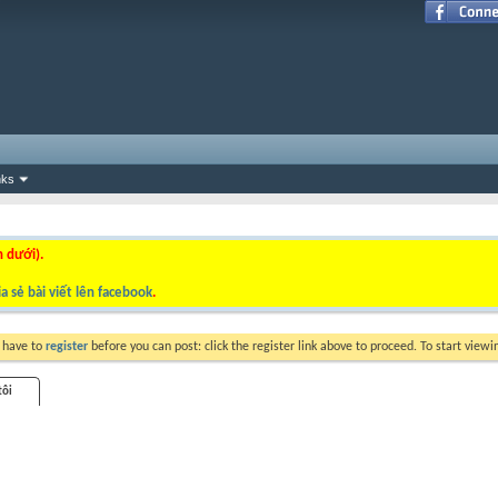
nks
n dưới).
a sẻ bài viết lên facebook
.
y have to
register
before you can post: click the register link above to proceed. To start view
tôi