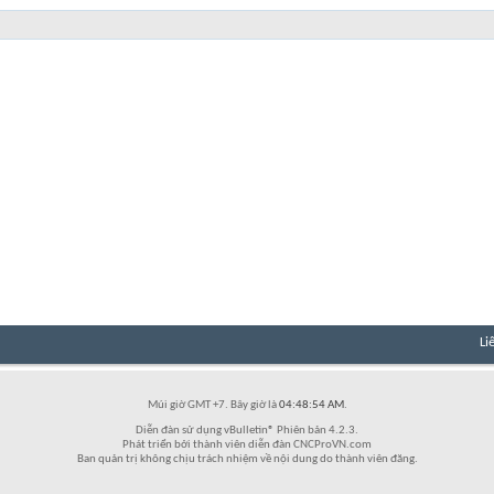
Li
Múi giờ GMT +7. Bây giờ là
04:48:54 AM
.
Diễn đàn sử dụng vBulletin® Phiên bản 4.2.3.
Phát triển bởi thành viên diễn đàn CNCProVN.com
Ban quản trị không chịu trách nhiệm về nội dung do thành viên đăng.