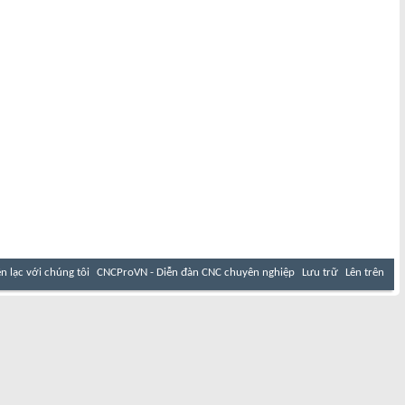
ên lạc với chúng tôi
CNCProVN - Diễn đàn CNC chuyên nghiệp
Lưu trữ
Lên trên