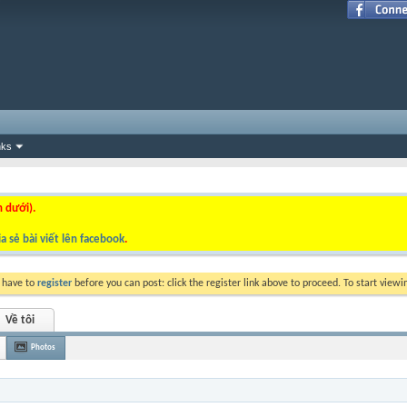
nks
n dưới).
a sẻ bài viết lên facebook
.
y have to
register
before you can post: click the register link above to proceed. To start view
Về tôi
Photos