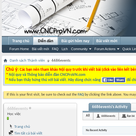
Trang chủ
Diễn đàn
Bài gửi hôm nay
Bài viết mới
Forum Home
Bài viết mới
FAQ
Lịch
Community
Forum Actions
Quick Li
Danh sách Thành viên
6686events
Chú ý
: Các bạn nên tham khảo Nội quy trước khi viết bài (click vào liên kết bê
*
Nội quy và Thông báo diễn đàn CNCProVN.com
*
Nếu bạn thấy hứng thú với bài viết. Hãy dùng chức năng
để chi
If this is your first visit, be sure to check out the
FAQ
by clicking the link above. You ma
6686events's Activity
6686events
Học việc
All
6686events
Bạn bè
Trang chủ
No Recent Activity
Tìm tất cả bài viết