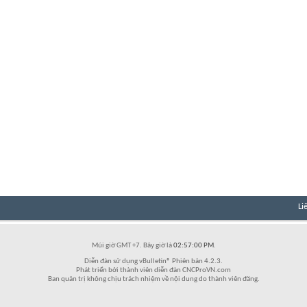
Li
Múi giờ GMT +7. Bây giờ là
02:57:00 PM
.
Diễn đàn sử dụng vBulletin® Phiên bản 4.2.3.
Phát triển bởi thành viên diễn đàn CNCProVN.com
Ban quản trị không chịu trách nhiệm về nội dung do thành viên đăng.