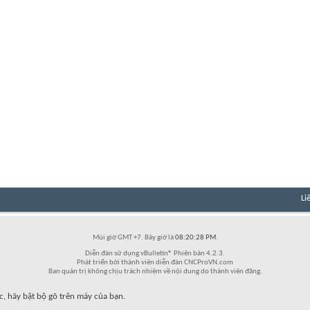
Li
Múi giờ GMT +7. Bây giờ là
08:20:28 PM
.
Diễn đàn sử dụng vBulletin® Phiên bản 4.2.3.
Phát triển bởi thành viên diễn đàn CNCProVN.com
Ban quản trị không chịu trách nhiệm về nội dung do thành viên đăng.
c, hãy bật bộ gõ trên máy của bạn.