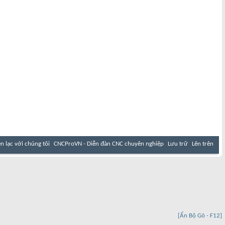
ên lạc với chúng tôi
CNCProVN - Diễn đàn CNC chuyên nghiệp
Lưu trữ
Lên trên
[Ẩn Bộ Gõ - F12]