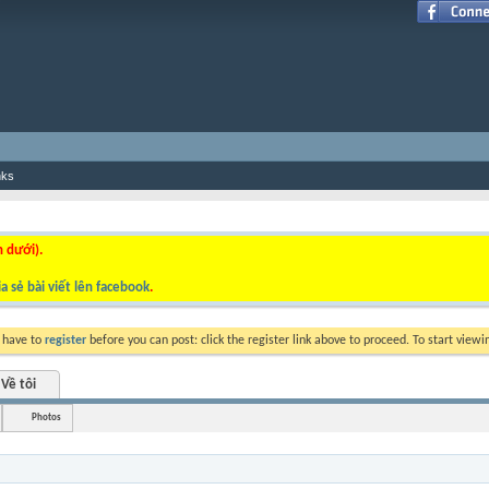
nks
n dưới).
a sẻ bài viết lên facebook
.
y have to
register
before you can post: click the register link above to proceed. To start view
Về tôi
Photos