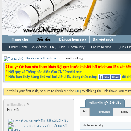
Trang chủ
Diễn đàn
Bài gửi hôm nay
Bài viết mới
Forum Home
Bài viết mới
FAQ
Lịch
Community
Forum Actions
Quick Li
Danh sách Thành viên
millersibug
Chú ý
: Các bạn nên tham khảo Nội quy trước khi viết bài (click vào liên kết bê
*
Nội quy và Thông báo diễn đàn CNCProVN.com
*
Nếu bạn thấy hứng thú với bài viết. Hãy dùng chức năng
để chi
If this is your first visit, be sure to check out the
FAQ
by clicking the link above. You ma
millersibug's Activity
millersibug
Học việc
All
millersibug
Bạn bè
Tìm tất cả bài viết
Tìm tất cả Bài
No Recent Activity
bắt đầu