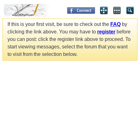
If this is your first visit, be sure to check out the
FAQ
by
clicking the link above. You may have to
register
before
you can post: click the register link above to proceed. To
start viewing messages, select the forum that you want
to visit from the selection below.