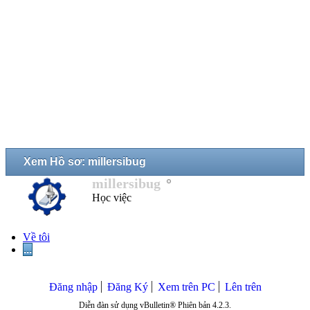
Xem Hồ sơ: millersibug
millersibug
Học việc
Về tôi
...
Đăng nhập
Đăng Ký
Xem trên PC
Lên trên
Diễn đàn sử dụng vBulletin® Phiên bản 4.2.3.