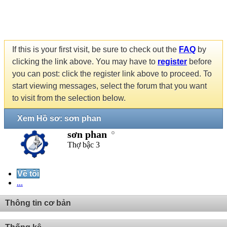
If this is your first visit, be sure to check out the
FAQ
by
clicking the link above. You may have to
register
before
you can post: click the register link above to proceed. To
start viewing messages, select the forum that you want
to visit from the selection below.
Xem Hồ sơ: sơn phan
sơn phan
Thợ bậc 3
Về tôi
...
Thông tin cơ bản