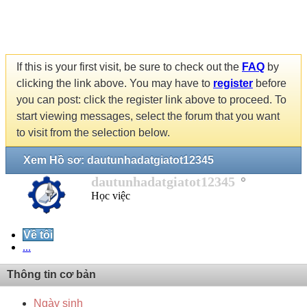
If this is your first visit, be sure to check out the
FAQ
by
clicking the link above. You may have to
register
before
you can post: click the register link above to proceed. To
start viewing messages, select the forum that you want
to visit from the selection below.
Xem Hồ sơ: dautunhadatgiatot12345
dautunhadatgiatot12345
Học việc
Về tôi
...
Thông tin cơ bản
Ngày sinh