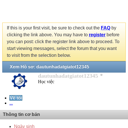
If this is your first visit, be sure to check out the
FAQ
by
clicking the link above. You may have to
register
before
you can post: click the register link above to proceed. To
start viewing messages, select the forum that you want
to visit from the selection below.
Xem Hồ sơ: dautunhadatgiatot12345
dautunhadatgiatot12345
Học việc
Về tôi
...
Thông tin cơ bản
Ngày sinh