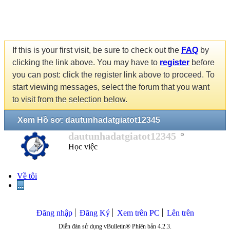
If this is your first visit, be sure to check out the
FAQ
by
clicking the link above. You may have to
register
before
you can post: click the register link above to proceed. To
start viewing messages, select the forum that you want
to visit from the selection below.
Xem Hồ sơ: dautunhadatgiatot12345
dautunhadatgiatot12345
Học việc
Về tôi
...
Đăng nhập
Đăng Ký
Xem trên PC
Lên trên
Diễn đàn sử dụng vBulletin® Phiên bản 4.2.3.