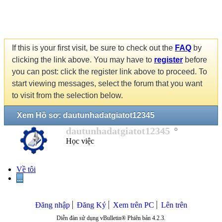
If this is your first visit, be sure to check out the
FAQ
by
clicking the link above. You may have to
register
before
you can post: click the register link above to proceed. To
start viewing messages, select the forum that you want
to visit from the selection below.
Xem Hồ sơ: dautunhadatgiatot12345
dautunhadatgiatot12345
Học việc
Về tôi
...
Đăng nhập
Đăng Ký
Xem trên PC
Lên trên
Diễn đàn sử dụng vBulletin® Phiên bản 4.2.3.