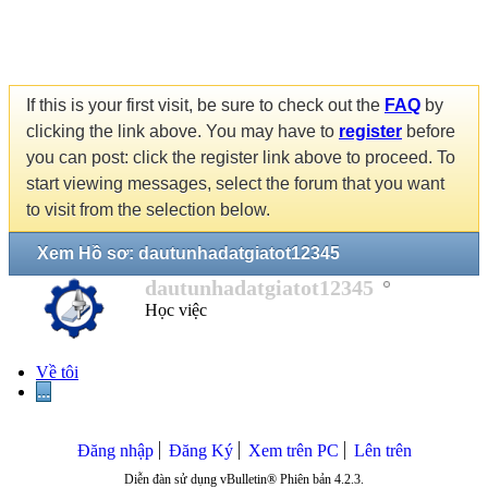
If this is your first visit, be sure to check out the
FAQ
by
clicking the link above. You may have to
register
before
you can post: click the register link above to proceed. To
start viewing messages, select the forum that you want
to visit from the selection below.
Xem Hồ sơ: dautunhadatgiatot12345
dautunhadatgiatot12345
Học việc
Về tôi
...
Đăng nhập
Đăng Ký
Xem trên PC
Lên trên
Diễn đàn sử dụng vBulletin® Phiên bản 4.2.3.