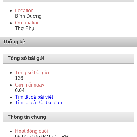
Location
Bình Duơng
Occupation
Thợ Phụ
Thống kê
Tổng số bài gửi
Tổng số bài gửi
136
Gửi mỗi ngày
0.04
Tìm tất cả bài viết
Tìm tất cả Bài bắt đầu
Thông tin chung
Hoạt động cuối
08-05-2026
04:13:51 PM