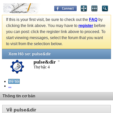
If this is your first visit, be sure to check out the
FAQ
by
clicking the link above. You may have to
register
before
you can post: click the register link above to proceed. To
start viewing messages, select the forum that you want
to visit from the selection below.
Xem Hồ sơ: pulse&dir
pulse&dir
Thợ bậc 4
Về tôi
...
Thông tin cơ bản
Về pulse&dir