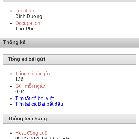
Location
Bình Duơng
Occupation
Thợ Phụ
Thống kê
Tổng số bài gửi
Tổng số bài gửi
136
Gửi mỗi ngày
0.04
Tìm tất cả bài viết
Tìm tất cả Bài bắt đầu
Thông tin chung
Hoạt động cuối
08-05-2026
04:13:51 PM