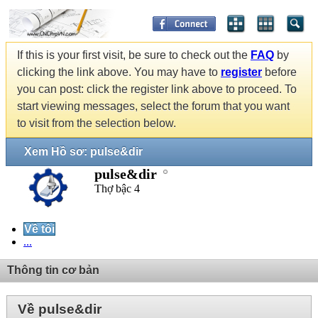
If this is your first visit, be sure to check out the
FAQ
by
clicking the link above. You may have to
register
before
you can post: click the register link above to proceed. To
start viewing messages, select the forum that you want
to visit from the selection below.
Xem Hồ sơ: pulse&dir
pulse&dir
Thợ bậc 4
Về tôi
...
Thông tin cơ bản
Về pulse&dir