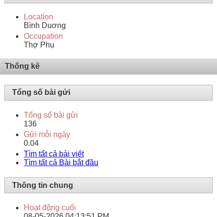
Location
Bình Duơng
Occupation
Thợ Phụ
Thống kê
Tổng số bài gửi
Tổng số bài gửi
136
Gửi mỗi ngày
0.04
Tìm tất cả bài viết
Tìm tất cả Bài bắt đầu
Thông tin chung
Hoạt động cuối
08-05-2026
04:13:51 PM