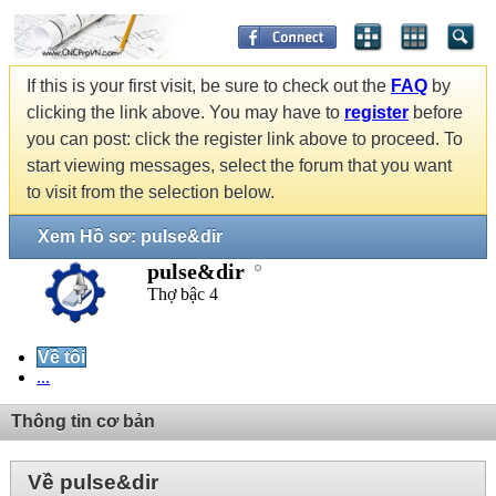
If this is your first visit, be sure to check out the
FAQ
by
clicking the link above. You may have to
register
before
you can post: click the register link above to proceed. To
start viewing messages, select the forum that you want
to visit from the selection below.
Xem Hồ sơ: pulse&dir
pulse&dir
Thợ bậc 4
Về tôi
...
Thông tin cơ bản
Về pulse&dir