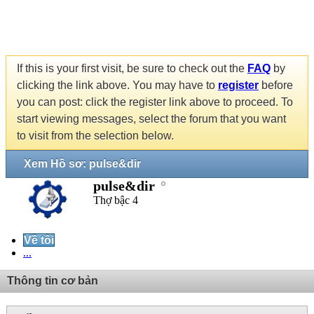
If this is your first visit, be sure to check out the
FAQ
by
clicking the link above. You may have to
register
before
you can post: click the register link above to proceed. To
start viewing messages, select the forum that you want
to visit from the selection below.
Xem Hồ sơ: pulse&dir
pulse&dir
Thợ bậc 4
Về tôi
...
Thông tin cơ bản