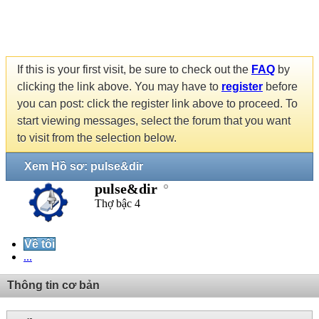
If this is your first visit, be sure to check out the
FAQ
by
clicking the link above. You may have to
register
before
you can post: click the register link above to proceed. To
start viewing messages, select the forum that you want
to visit from the selection below.
Xem Hồ sơ: pulse&dir
pulse&dir
Thợ bậc 4
Về tôi
...
Thông tin cơ bản