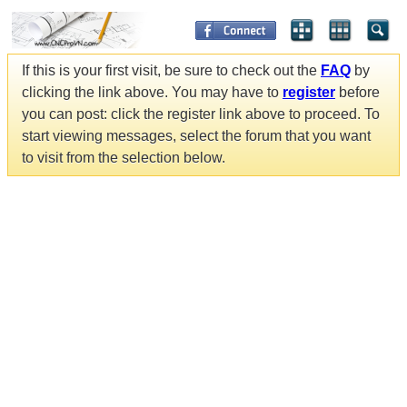
If this is your first visit, be sure to check out the
FAQ
by
clicking the link above. You may have to
register
before
you can post: click the register link above to proceed. To
start viewing messages, select the forum that you want
to visit from the selection below.