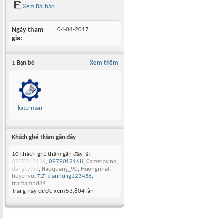
Xem Bài báo
Ngày tham
04-08-2017
gia
1
Bạn bè
Xem thêm
katerman
Khách ghé thăm gần đây
10 khách ghé thăm gần đây là:
0777545159
,
0979012168
,
Cameravina
,
dangkytvd
,
Haoquang_90
,
Huongnhat
,
huyenvu
,
TLT
,
tranhung123456
,
trantamnd89
Trang này được xem 53,804 lần