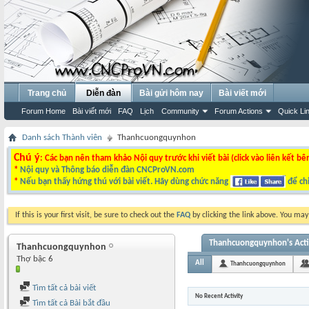
Trang chủ
Diễn đàn
Bài gửi hôm nay
Bài viết mới
Forum Home
Bài viết mới
FAQ
Lịch
Community
Forum Actions
Quick Li
Danh sách Thành viên
Thanhcuongquynhon
Chú ý
: Các bạn nên tham khảo Nội quy trước khi viết bài (click vào liên kết bê
*
Nội quy và Thông báo diễn đàn CNCProVN.com
*
Nếu bạn thấy hứng thú với bài viết. Hãy dùng chức năng
để chi
If this is your first visit, be sure to check out the
FAQ
by clicking the link above. You ma
Thanhcuongquynhon's Acti
Thanhcuongquynhon
Thợ bậc 6
All
Thanhcuongquynhon
Tìm tất cả bài viết
No Recent Activity
Tìm tất cả Bài bắt đầu