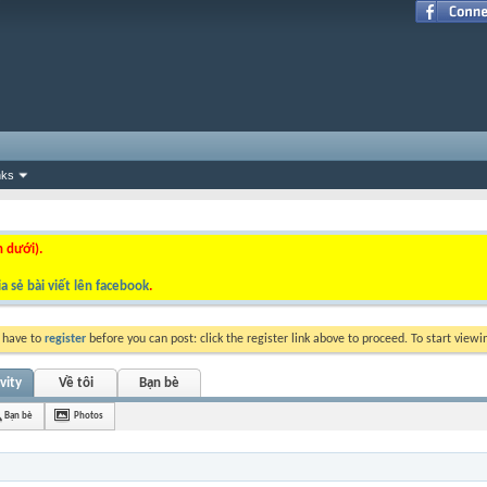
nks
n dưới).
a sẻ bài viết lên facebook
.
y have to
register
before you can post: click the register link above to proceed. To start view
vity
Về tôi
Bạn bè
Bạn bè
Photos