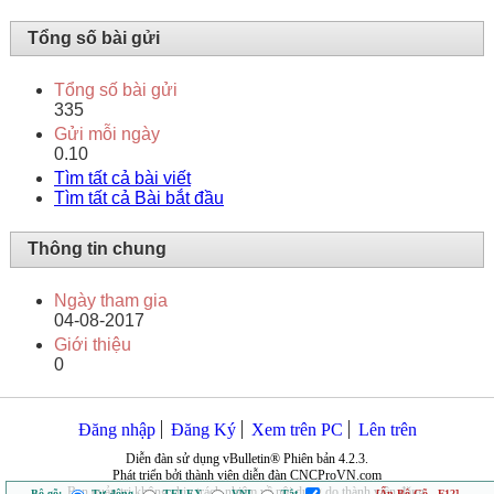
Tổng số bài gửi
Tổng số bài gửi
335
Gửi mỗi ngày
0.10
Tìm tất cả bài viết
Tìm tất cả Bài bắt đầu
Thông tin chung
Ngày tham gia
04-08-2017
Giới thiệu
0
Đăng nhập
Đăng Ký
Xem trên PC
Lên trên
Diễn đàn sử dụng vBulletin® Phiên bản 4.2.3.
Phát triển bởi thành viên diễn đàn CNCProVN.com
Ban quản trị không chịu trách nhiệm về nội dung do thành viên đăng.
Bộ gõ:
Tự động
TELEX
VNI
Tắt
[Ẩn Bộ Gõ - F12]