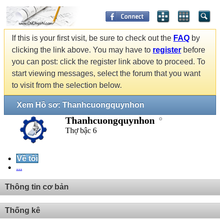
If this is your first visit, be sure to check out the
FAQ
by
clicking the link above. You may have to
register
before
you can post: click the register link above to proceed. To
start viewing messages, select the forum that you want
to visit from the selection below.
Xem Hồ sơ: Thanhcuongquynhon
Thanhcuongquynhon
Thợ bậc 6
Về tôi
...
Thông tin cơ bản
Thống kê