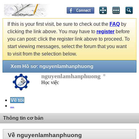
If this is your first visit, be sure to check out the
FAQ
by
clicking the link above. You may have to
register
before
you can post: click the register link above to proceed. To
start viewing messages, select the forum that you want
to visit from the selection below.
Xem Hồ sơ: nguyenlamhanphuong
nguyenlamhanphuong
Học việc
Về tôi
...
Thông tin cơ bản
Về nguyenlamhanphuong