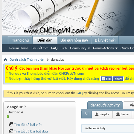
Trang chủ
Diễn đàn
Bài gửi hôm nay
Bài viết mới
Forum Home
Bài viết mới
FAQ
Lịch
Community
Forum Actions
Quick Li
Danh sách Thành viên
dangduc
Chú ý
: Các bạn nên tham khảo Nội quy trước khi viết bài (click vào liên kết bê
*
Nội quy và Thông báo diễn đàn CNCProVN.com
*
Nếu bạn thấy hứng thú với bài viết. Hãy dùng chức năng
để chi
If this is your first visit, be sure to check out the
FAQ
by clicking the link above. You ma
dangduc's Activity
Về
dangduc
Thợ bậc 4
All
dangduc
Bạn bè
Tìm tất cả bài viết
No Recent Activity
Tìm tất cả Bài bắt đầu