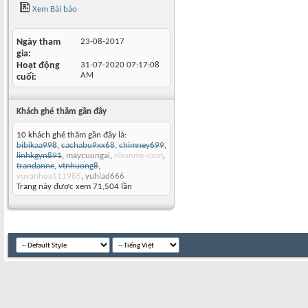
Xem Bài báo
Ngày tham
23-08-2017
gia
Hoạt động
31-07-2020
07:17:08
AM
cuối
Khách ghé thăm gần đây
10 khách ghé thăm gần đây là:
bibikaa998
,
cachabu9xx68
,
chimney699
,
linhkgyn891
,
maycuungai
,
nhonmy-com
,
trandanne
,
vtnhuong8
,
vuvanhoa111985
,
yuhiad666
Trang này được xem 71,504 lần