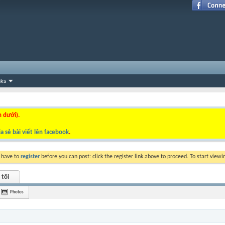
nks
n dưới).
a sẻ bài viết lên facebook
.
y have to
register
before you can post: click the register link above to proceed. To start view
 tôi
Photos