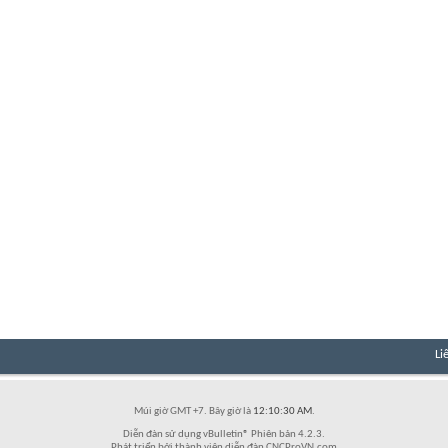
Li
Múi giờ GMT +7. Bây giờ là
12:10:30 AM
.
Diễn đàn sử dụng vBulletin® Phiên bản 4.2.3.
Phát triển bởi thành viên diễn đàn CNCProVN.com