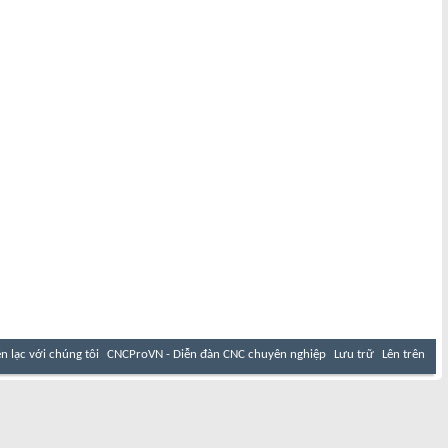
ên lạc với chúng tôi
CNCProVN - Diễn đàn CNC chuyên nghiệp
Lưu trữ
Lên trên