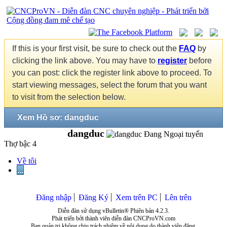
If this is your first visit, be sure to check out the
FAQ
by
clicking the link above. You may have to
register
before
you can post: click the register link above to proceed. To
start viewing messages, select the forum that you want
to visit from the selection below.
Xem Hồ sơ: dangduc
dangduc
Thợ bậc 4
Về tôi
...
Đăng nhập
Đăng Ký
Xem trên PC
Lên trên
Diễn đàn sử dụng vBulletin® Phiên bản 4.2.3.
Phát triển bởi thành viên diễn đàn CNCProVN.com
Ban quản trị không chịu trách nhiệm về nội dung do thành viên đăng.