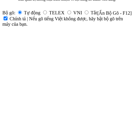
Bộ gõ:
Tự động
TELEX
VNI
Tắt
[Ẩn Bộ Gõ - F12]
Chính tả | Nếu gõ tiếng Việt không được, hãy bật bộ gõ trên
máy của bạn.