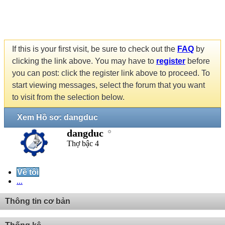
If this is your first visit, be sure to check out the
FAQ
by
clicking the link above. You may have to
register
before
you can post: click the register link above to proceed. To
start viewing messages, select the forum that you want
to visit from the selection below.
Xem Hồ sơ: dangduc
dangduc
Thợ bậc 4
Về tôi
...
Thông tin cơ bản