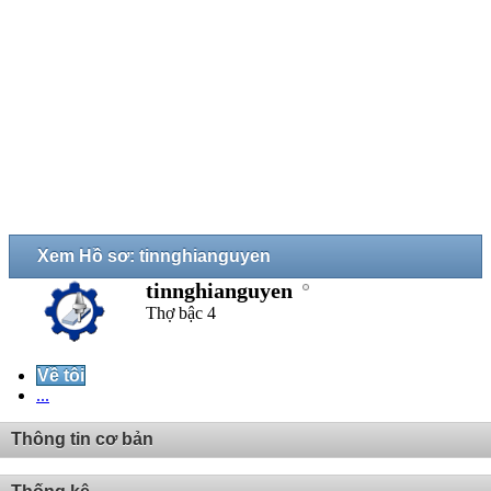
Xem Hồ sơ: tinnghianguyen
tinnghianguyen
Thợ bậc 4
Về tôi
...
Thông tin cơ bản