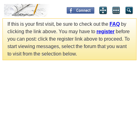
If this is your first visit, be sure to check out the
FAQ
by
clicking the link above. You may have to
register
before
you can post: click the register link above to proceed. To
start viewing messages, select the forum that you want
to visit from the selection below.