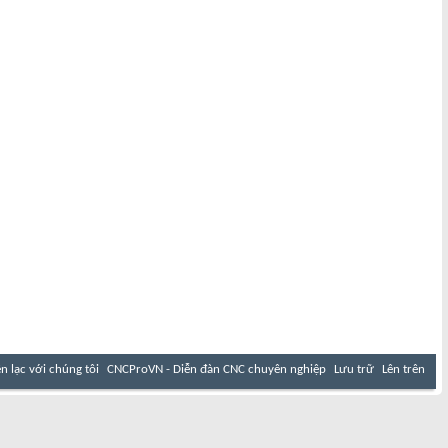
ên lạc với chúng tôi
CNCProVN - Diễn đàn CNC chuyên nghiệp
Lưu trữ
Lên trên