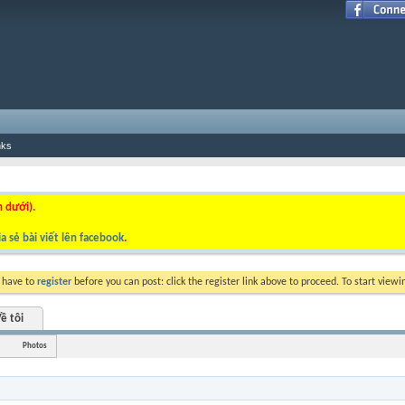
nks
n dưới).
a sẻ bài viết lên facebook
.
y have to
register
before you can post: click the register link above to proceed. To start view
ề tôi
Photos