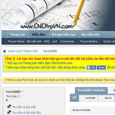
Trang chủ
Diễn đàn
Bài gửi hôm nay
Bài viết mới
Forum Home
Bài viết mới
FAQ
Lịch
Community
Forum Actions
Quick Li
Danh sách Thành viên
tvn24680
Chú ý
: Các bạn nên tham khảo Nội quy trước khi viết bài (click vào liên kết bê
*
Nội quy và Thông báo diễn đàn CNCProVN.com
*
Nếu bạn thấy hứng thú với bài viết. Hãy dùng chức năng
để chi
If this is your first visit, be sure to check out the
FAQ
by clicking the link above. You ma
tvn24680's Activity
V
tvn24680
Thợ bậc 3
All
tvn24680
Bạn bè
Tìm tất cả bài viết
No Recent Activity
Tìm tất cả Bài bắt đầu