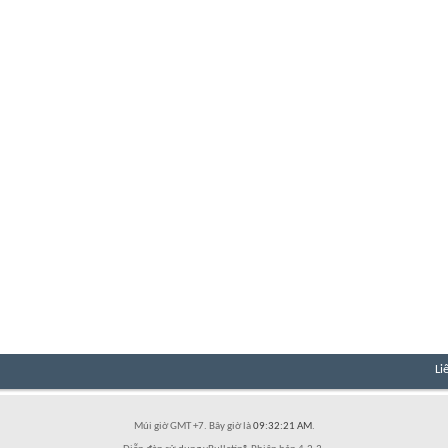
Li
Múi giờ GMT +7. Bây giờ là
09:32:21 AM
.