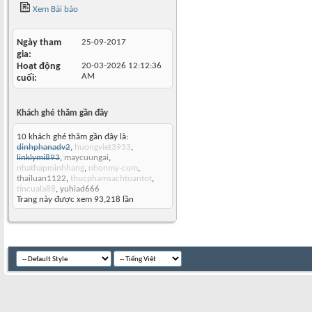
Xem Bài báo
Ngày tham
25-09-2017
gia
Hoạt động
20-03-2026
12:12:36
AM
cuối
Khách ghé thăm gần đây
10 khách ghé thăm gần đây là:
dinhphanadv2
,
huongviet3933
,
linklymi893
,
maycuungai
,
nhathapminhhang
,
nhonmy-com
,
thailuan1122
,
thucphamsachtoantot
,
tincuala88
,
yuhiad666
Trang này được xem 93,218 lần