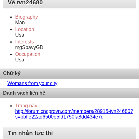
Về tvn24680
Biography
Man
Location
Usa
Interests
mgSpavyGD
Occupation
Usa
Chữ ký
Womans from your city
Danh sách liên hệ
Trang này
http://forum.cncprovn.com/members/28915-tvn24680?
s=bbffe22ad6500e5fd1750fa8dd434e7d
Tin nhắn tức thì