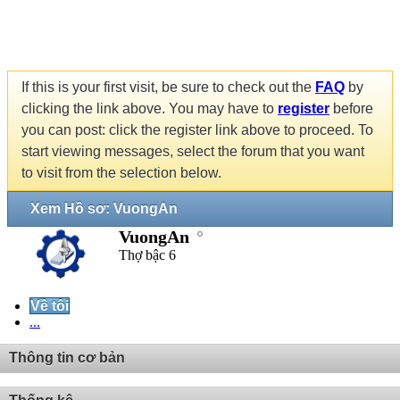
If this is your first visit, be sure to check out the
FAQ
by
clicking the link above. You may have to
register
before
you can post: click the register link above to proceed. To
start viewing messages, select the forum that you want
to visit from the selection below.
Xem Hồ sơ: VuongAn
VuongAn
Thợ bậc 6
Về tôi
...
Thông tin cơ bản