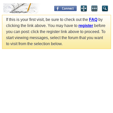
If this is your first visit, be sure to check out the
FAQ
by
clicking the link above. You may have to
register
before
you can post: click the register link above to proceed. To
start viewing messages, select the forum that you want
to visit from the selection below.