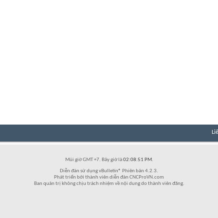
Li
Múi giờ GMT +7. Bây giờ là
02:08:51 PM
.
Diễn đàn sử dụng vBulletin® Phiên bản 4.2.3.
Phát triển bởi thành viên diễn đàn CNCProVN.com
Ban quản trị không chịu trách nhiệm về nội dung do thành viên đăng.