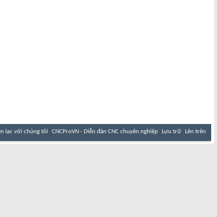
ên lạc với chúng tôi
CNCProVN - Diễn đàn CNC chuyên nghiệp
Lưu trữ
Lên trên