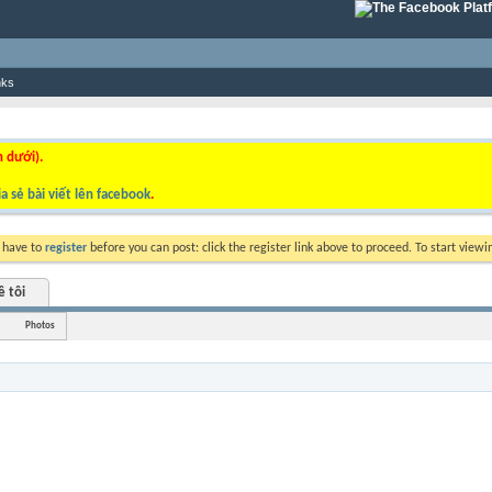
nks
n dưới).
a sẻ bài viết lên facebook
.
y have to
register
before you can post: click the register link above to proceed. To start view
ề tôi
Photos