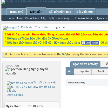
Trang chủ
Diễn đàn
Bài gửi hôm nay
Bài viết mới
Forum Home
Bài viết mới
FAQ
Lịch
Community
Forum Actions
Quick Li
Danh sách Thành viên
ngoc tien
Chú ý
: Các bạn nên tham khảo Nội quy trước khi viết bài (click vào liên kết bê
*
Nội quy và Thông báo diễn đàn CNCProVN.com
*
Nếu bạn thấy hứng thú với bài viết. Hãy dùng chức năng
để chi
If this is your first visit, be sure to check out the
FAQ
by clicking the link above. You ma
ngoc tien's Activity
V
ngoc tien
All
ngoc tien
Bạn bè
Học việc
Tìm tất cả bài viết
No Recent Activity
Tìm tất cả Bài
bắt đầu
Xem Bài báo
Ngày tham
19-10-2017