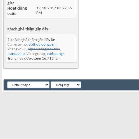
gia
Hoạt động
19-10-2017
03:22:55
PM
cuối
Khách ghé thăm gần đây
7 khách ghé thăm gần đây là:
Cameravina
,
dothotruongyen
,
khangvo99
,
ngochuongseo19x2
,
trandanne
,
Vfreegroup
,
vtnhuong4
Trang này được xem 16,713 lần