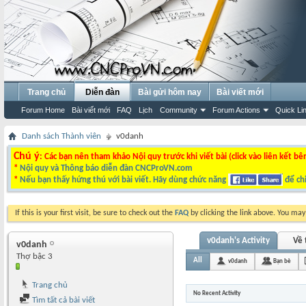
Trang chủ
Diễn đàn
Bài gửi hôm nay
Bài viết mới
Forum Home
Bài viết mới
FAQ
Lịch
Community
Forum Actions
Quick Li
Danh sách Thành viên
v0danh
Chú ý
: Các bạn nên tham khảo Nội quy trước khi viết bài (click vào liên kết bê
*
Nội quy và Thông báo diễn đàn CNCProVN.com
*
Nếu bạn thấy hứng thú với bài viết. Hãy dùng chức năng
để chi
If this is your first visit, be sure to check out the
FAQ
by clicking the link above. You ma
v0danh's Activity
Về 
v0danh
Thợ bậc 3
All
v0danh
Bạn bè
Trang chủ
No Recent Activity
Tìm tất cả bài viết