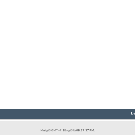
Li
Múi giờ GMT +7. Bây giờ là
08:57:37 PM
.