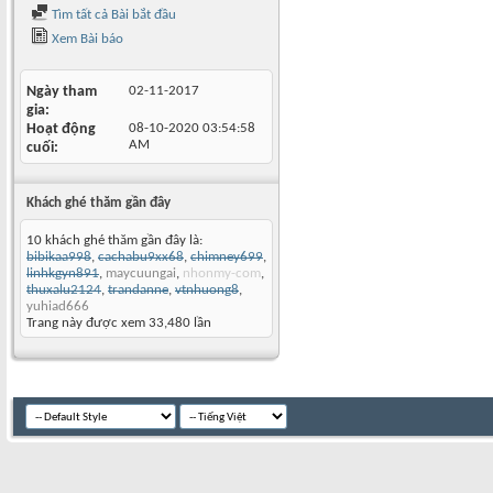
Tìm tất cả Bài bắt đầu
Xem Bài báo
Ngày tham
02-11-2017
gia
Hoạt động
08-10-2020
03:54:58
AM
cuối
Khách ghé thăm gần đây
10 khách ghé thăm gần đây là:
bibikaa998
,
cachabu9xx68
,
chimney699
,
linhkgyn891
,
maycuungai
,
nhonmy-com
,
thuxalu2124
,
trandanne
,
vtnhuong8
,
yuhiad666
Trang này được xem 33,480 lần