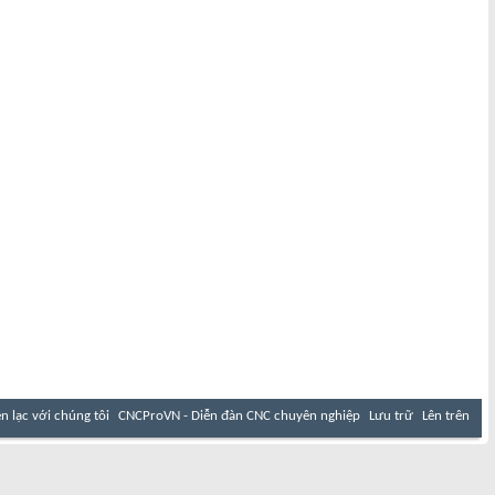
ên lạc với chúng tôi
CNCProVN - Diễn đàn CNC chuyên nghiệp
Lưu trữ
Lên trên