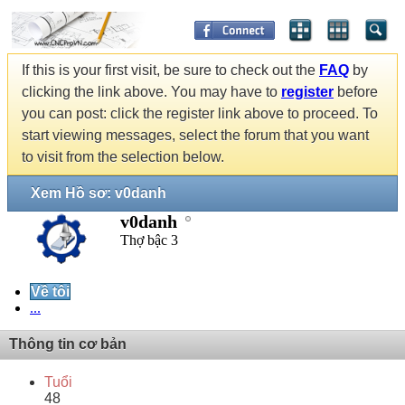
If this is your first visit, be sure to check out the
FAQ
by
clicking the link above. You may have to
register
before
you can post: click the register link above to proceed. To
start viewing messages, select the forum that you want
to visit from the selection below.
Xem Hồ sơ: v0danh
v0danh
Thợ bậc 3
Về tôi
...
Thông tin cơ bản
Tuổi
48