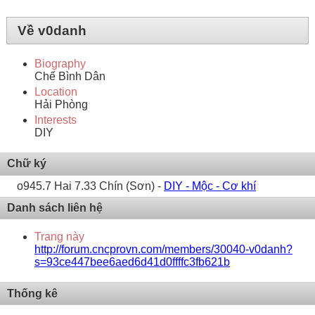
Về v0danh
Biography
Chế Bình Dân
Location
Hải Phòng
Interests
DIY
Chữ ký
o945.7 Hai 7.33 Chín (Sơn) -
DIY - Mộc - Cơ khí
Danh sách liên hệ
Trang này
http://forum.cncprovn.com/members/30040-v0danh?
s=93ce447bee6aed6d41d0ffffc3fb621b
Thống kê