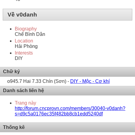
Về v0danh
Biography
Chế Bình Dân
Location
Hải Phòng
Interests
DIY
Chữ ký
o945.7 Hai 7.33 Chín (Sơn) -
DIY - Mộc - Cơ khí
Danh sách liên hệ
Trang này
http://forum.cncprovn.com/members/30040-v0danh?
s=d9c5a0176ec35f482bb8cb1edd5240df
Thống kê