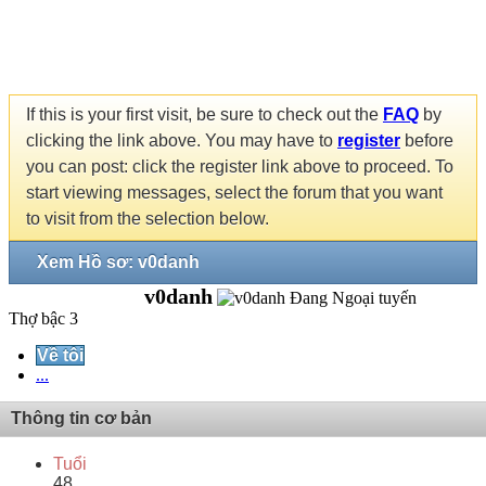
If this is your first visit, be sure to check out the
FAQ
by
clicking the link above. You may have to
register
before
you can post: click the register link above to proceed. To
start viewing messages, select the forum that you want
to visit from the selection below.
Xem Hồ sơ: v0danh
v0danh
Thợ bậc 3
Về tôi
...
Thông tin cơ bản
Tuổi
48