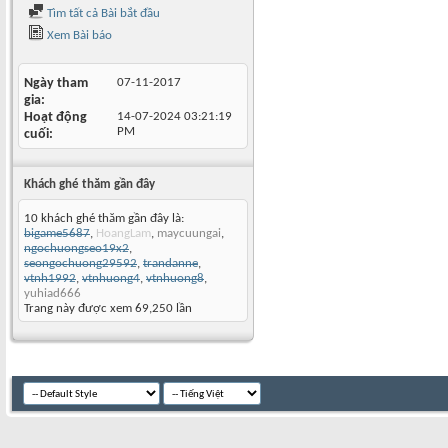
Tìm tất cả Bài bắt đầu
Xem Bài báo
Ngày tham
07-11-2017
gia
Hoạt động
14-07-2024
03:21:19
PM
cuối
Khách ghé thăm gần đây
10 khách ghé thăm gần đây là:
bigame5687
,
HoangLam
,
maycuungai
,
ngochuongseo19x2
,
seongochuong29592
,
trandanne
,
vtnh1992
,
vtnhuong4
,
vtnhuong8
,
yuhiad666
Trang này được xem 69,250 lần