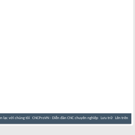
ên lạc với chúng tôi
CNCProVN - Diễn đàn CNC chuyên nghiệp
Lưu trữ
Lên trên