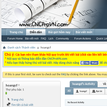
Trang chủ
Diễn đàn
Bài gửi hôm nay
Bài viết mới
Forum Home
Bài viết mới
FAQ
Lịch
Community
Forum Actions
Quick Li
Danh sách Thành viên
hoangcf
Chú ý
: Các bạn nên tham khảo Nội quy trước khi viết bài (click vào liên kết bê
*
Nội quy và Thông báo diễn đàn CNCProVN.com
*
Nếu bạn thấy hứng thú với bài viết. Hãy dùng chức năng
để chi
If this is your first visit, be sure to check out the
FAQ
by clicking the link above. You ma
hoangcf's Activity
Về 
hoangcf
Thợ phụ bậc 1
All
hoangcf
Bạn bè
Trang chủ
No Recent Activity
Tìm tất cả bài viết