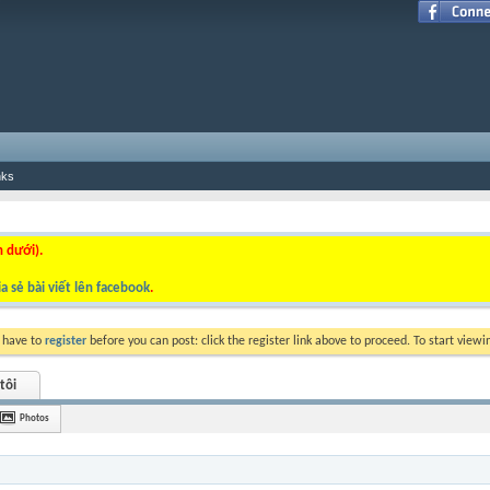
nks
n dưới).
a sẻ bài viết lên facebook
.
y have to
register
before you can post: click the register link above to proceed. To start view
tôi
Photos