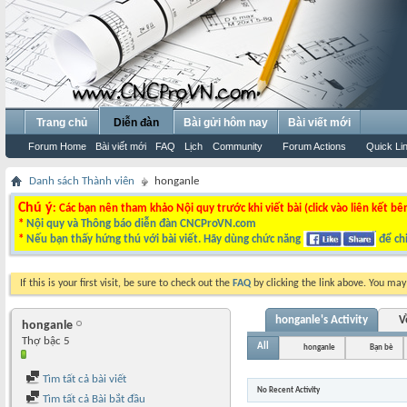
Trang chủ
Diễn đàn
Bài gửi hôm nay
Bài viết mới
Forum Home
Bài viết mới
FAQ
Lịch
Community
Forum Actions
Quick Li
Danh sách Thành viên
honganle
Chú ý
: Các bạn nên tham khảo Nội quy trước khi viết bài (click vào liên kết bê
*
Nội quy và Thông báo diễn đàn CNCProVN.com
*
Nếu bạn thấy hứng thú với bài viết. Hãy dùng chức năng
để chi
If this is your first visit, be sure to check out the
FAQ
by clicking the link above. You ma
honganle's Activity
V
honganle
Thợ bậc 5
All
honganle
Bạn bè
Tìm tất cả bài viết
No Recent Activity
Tìm tất cả Bài bắt đầu