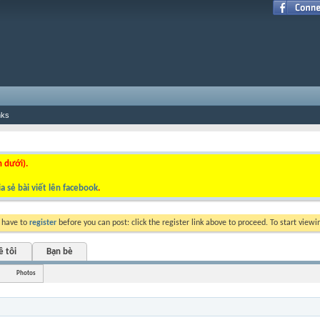
nks
n dưới).
a sẻ bài viết lên facebook
.
y have to
register
before you can post: click the register link above to proceed. To start view
ề tôi
Bạn bè
Photos