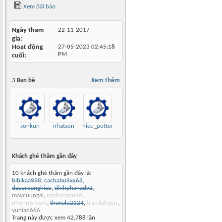
Xem Bài báo
Ngày tham
22-11-2017
gia
Hoạt động
27-05-2023
02:45:18
PM
cuối
3
Bạn bè
Xem thêm
sonkun
nhatson
hieu_potter
Khách ghé thăm gần đây
10 khách ghé thăm gần đây là:
bibikaa998
,
cachabu9xx68
,
decorbanghieu
,
dinhphanadv2
,
maycuungai
,
ngahangvn90
,
nhonmy-com
,
thuxalu2124
,
trandahuyn
,
yuhiad666
Trang này được xem 42,788 lần