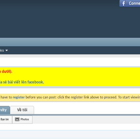
nks
n dưới).
a sẻ bài viết lên facebook
.
y have to
register
before you can post: click the register link above to proceed. To start view
ivity
Về tôi
Bạn bè
Photos