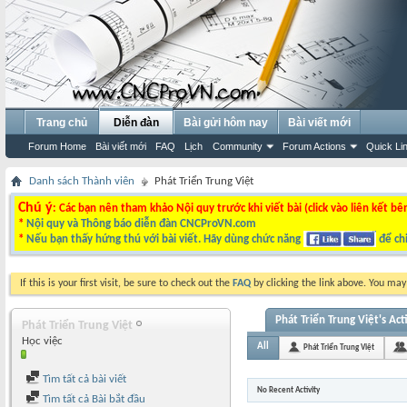
Trang chủ
Diễn đàn
Bài gửi hôm nay
Bài viết mới
Forum Home
Bài viết mới
FAQ
Lịch
Community
Forum Actions
Quick Li
Danh sách Thành viên
Phát Triển Trung Việt
Chú ý
: Các bạn nên tham khảo Nội quy trước khi viết bài (click vào liên kết bê
*
Nội quy và Thông báo diễn đàn CNCProVN.com
*
Nếu bạn thấy hứng thú với bài viết. Hãy dùng chức năng
để chi
If this is your first visit, be sure to check out the
FAQ
by clicking the link above. You ma
Phát Triển Trung Việt's Act
Phát Triển Trung Việt
Học việc
All
Phát Triển Trung Việt
Tìm tất cả bài viết
No Recent Activity
Tìm tất cả Bài bắt đầu