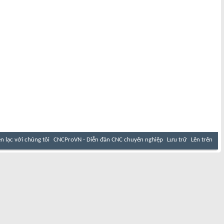
ên lạc với chúng tôi
CNCProVN - Diễn đàn CNC chuyên nghiệp
Lưu trữ
Lên trên