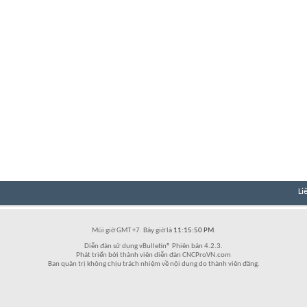
Li
Múi giờ GMT +7. Bây giờ là
11:15:50 PM
.
Diễn đàn sử dụng vBulletin® Phiên bản 4.2.3.
Phát triển bởi thành viên diễn đàn CNCProVN.com
Ban quản trị không chịu trách nhiệm về nội dung do thành viên đăng.