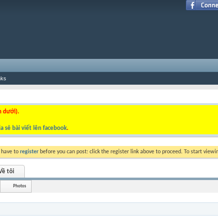
nks
n dưới).
a sẻ bài viết lên facebook
.
y have to
register
before you can post: click the register link above to proceed. To start view
Về tôi
Photos