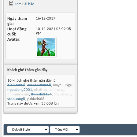
Xem Bài báo
Ngày tham
16-12-2017
gia
Hoạt động
10-12-2021
05:02:08
PM
cuối
Avatar
Khách ghé thăm gần đây
10 khách ghé thăm gần đây là:
bibikaa998
,
cachabu9xx68
,
maycuungai
,
ngocdong2001
,
nhathapminhhang
,
nhonmy-com
,
thuxalu2124
,
tincuala88
,
vtnhuong8
,
yuhiad666
Trang này được xem 35,008 lần