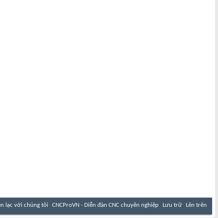
ên lạc với chúng tôi
CNCProVN - Diễn đàn CNC chuyên nghiệp
Lưu trữ
Lên trên