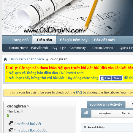
Trang chủ
Diễn đàn
Bài gửi hôm nay
Bài viết mới
Forum Home
Bài viết mới
FAQ
Lịch
Community
Forum Actions
Quick Li
Danh sách Thành viên
cuongkran
Chú ý
: Các bạn nên tham khảo Nội quy trước khi viết bài (click vào liên kết bê
*
Nội quy và Thông báo diễn đàn CNCProVN.com
*
Nếu bạn thấy hứng thú với bài viết. Hãy dùng chức năng
để chi
If this is your first visit, be sure to check out the
FAQ
by clicking the link above. You ma
cuongkran's Activity
cuongkran
Thợ bậc 4
All
cuongkran
Bạn bè
Tìm tất cả bài viết
No Recent Activity
Tìm tất cả Bài bắt đầu