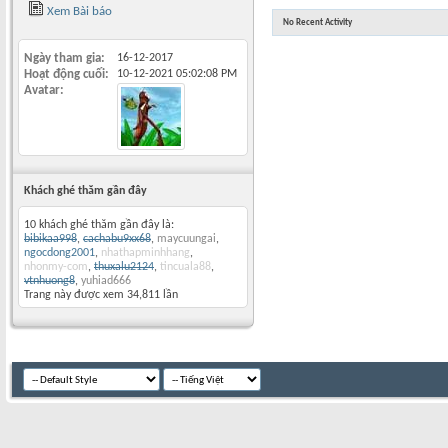
Xem Bài báo
No Recent Activity
Ngày tham gia
16-12-2017
Hoạt động cuối
10-12-2021
05:02:08 PM
Avatar
Khách ghé thăm gần đây
10 khách ghé thăm gần đây là:
bibikaa998
,
cachabu9xx68
,
maycuungai
,
ngocdong2001
,
nhathapminhhang
,
nhonmy-com
,
thuxalu2124
,
tincuala88
,
vtnhuong8
,
yuhiad666
Trang này được xem 34,811 lần