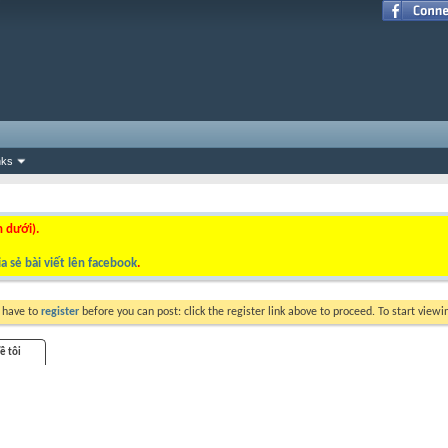
nks
n dưới).
a sẻ bài viết lên facebook
.
y have to
register
before you can post: click the register link above to proceed. To start view
ề tôi