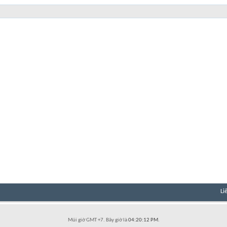
Li
Múi giờ GMT +7. Bây giờ là
04:20:12 PM
.