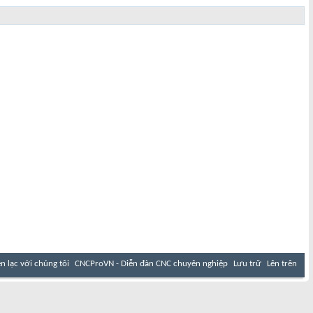
ên lạc với chúng tôi
CNCProVN - Diễn đàn CNC chuyên nghiệp
Lưu trữ
Lên trên