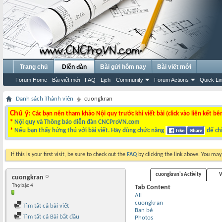
Trang chủ
Diễn đàn
Bài gửi hôm nay
Bài viết mới
Forum Home
Bài viết mới
FAQ
Lịch
Community
Forum Actions
Quick Li
Danh sách Thành viên
cuongkran
Chú ý
: Các bạn nên tham khảo Nội quy trước khi viết bài (click vào liên kết bê
*
Nội quy và Thông báo diễn đàn CNCProVN.com
*
Nếu bạn thấy hứng thú với bài viết. Hãy dùng chức năng
để chi
If this is your first visit, be sure to check out the
FAQ
by clicking the link above. You ma
cuongkran's Activity
V
cuongkran
Thợ bậc 4
Tab Content
All
cuongkran
Tìm tất cả bài viết
Bạn bè
Tìm tất cả Bài bắt đầu
Photos