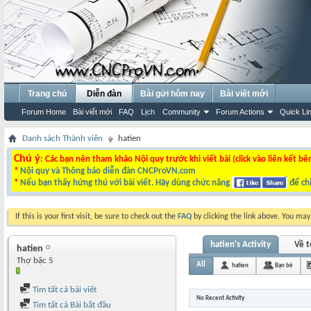
Trang chủ
Diễn đàn
Bài gửi hôm nay
Bài viết mới
Forum Home
Bài viết mới
FAQ
Lịch
Community
Forum Actions
Quick Li
Danh sách Thành viên
hatien
Chú ý
: Các bạn nên tham khảo Nội quy trước khi viết bài (click vào liên kết bê
*
Nội quy và Thông báo diễn đàn CNCProVN.com
*
Nếu bạn thấy hứng thú với bài viết. Hãy dùng chức năng
để chi
If this is your first visit, be sure to check out the
FAQ
by clicking the link above. You ma
hatien's Activity
Về t
hatien
Thợ bậc 5
All
hatien
Bạn bè
Tìm tất cả bài viết
No Recent Activity
Tìm tất cả Bài bắt đầu