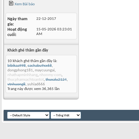
Xem Bài báo
Ngày tham
22-12-2017
gia
Hoạt động
15-05-2026
03:23:01
AM
cuối
Khách ghé thăm gần đây
10 khách ghé thăm gần đây là:
bibikaa998
,
cachabu9xx68
,
dongphong181
,
maycuungai
,
nhathapminhhang
,
nhonmy-com
,
thucphamsachtoantot
,
thuxalu2124
,
vtnhuong8
,
yuhiad666
Trang này được xem 36,365 lần