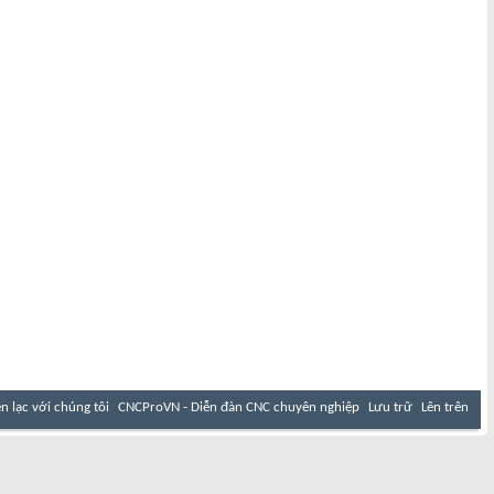
ên lạc với chúng tôi
CNCProVN - Diễn đàn CNC chuyên nghiệp
Lưu trữ
Lên trên