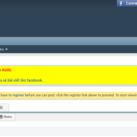
nks
n dưới).
a sẻ bài viết lên facebook
.
y have to
register
before you can post: click the register link above to proceed. To start view
ôi
Photos