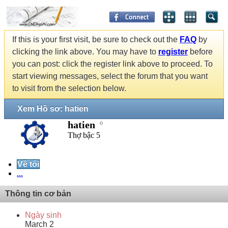
If this is your first visit, be sure to check out the
FAQ
by
clicking the link above. You may have to
register
before
you can post: click the register link above to proceed. To
start viewing messages, select the forum that you want
to visit from the selection below.
Xem Hồ sơ: hatien
hatien
Thợ bậc 5
Về tôi
...
Thông tin cơ bản
Ngày sinh
March 2