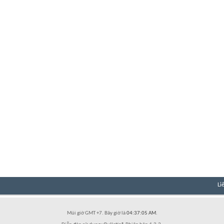
Li
Múi giờ GMT +7. Bây giờ là
04:37:05 AM
.