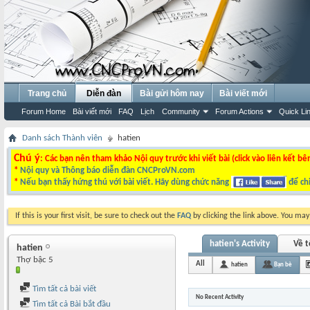
Trang chủ
Diễn đàn
Bài gửi hôm nay
Bài viết mới
Forum Home
Bài viết mới
FAQ
Lịch
Community
Forum Actions
Quick Li
Danh sách Thành viên
hatien
Chú ý
: Các bạn nên tham khảo Nội quy trước khi viết bài (click vào liên kết bê
*
Nội quy và Thông báo diễn đàn CNCProVN.com
*
Nếu bạn thấy hứng thú với bài viết. Hãy dùng chức năng
để chi
If this is your first visit, be sure to check out the
FAQ
by clicking the link above. You ma
hatien's Activity
Về t
hatien
Thợ bậc 5
All
hatien
Bạn bè
Tìm tất cả bài viết
No Recent Activity
Tìm tất cả Bài bắt đầu