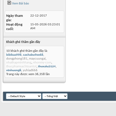
Xem Bài báo
Ngày tham
22-12-2017
gia
Hoạt động
15-05-2026
03:23:01
AM
cuối
Khách ghé thăm gần đây
10 khách ghé thăm gần đây là:
bibikaa998
,
cachabu9xx68
,
dongphong181
,
maycuungai
,
nhathapminhhang
,
nhonmy-com
,
thucphamsachtoantot
,
thuxalu2124
,
vtnhuong8
,
yuhiad666
Trang này được xem 36,358 lần