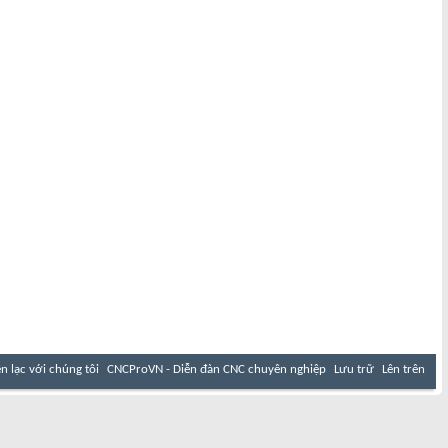
ên lạc với chúng tôi
CNCProVN - Diễn đàn CNC chuyên nghiệp
Lưu trữ
Lên trên