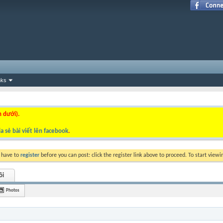
nks
n dưới).
a sẻ bài viết lên facebook
.
y have to
register
before you can post: click the register link above to proceed. To start view
ôi
Photos