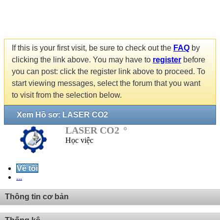
If this is your first visit, be sure to check out the
FAQ
by
clicking the link above. You may have to
register
before
you can post: click the register link above to proceed. To
start viewing messages, select the forum that you want
to visit from the selection below.
Xem Hồ sơ: LASER CO2
LASER CO2
Học việc
Về tôi
...
Thông tin cơ bản