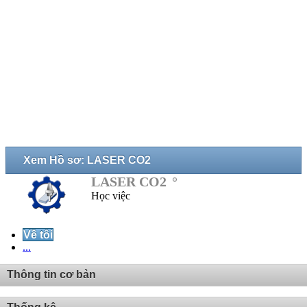
Xem Hồ sơ: LASER CO2
LASER CO2
Học việc
Về tôi
...
Thông tin cơ bản