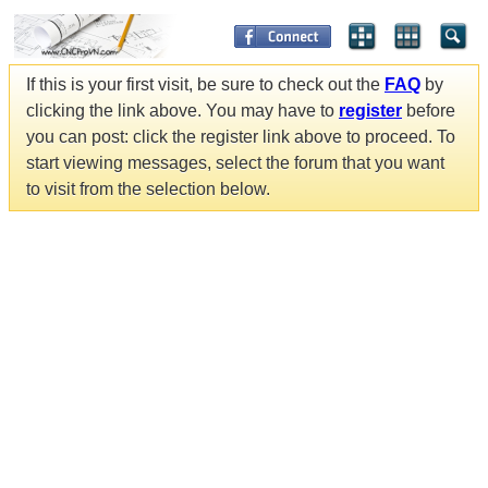
If this is your first visit, be sure to check out the
FAQ
by
clicking the link above. You may have to
register
before
you can post: click the register link above to proceed. To
start viewing messages, select the forum that you want
to visit from the selection below.