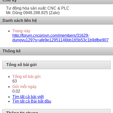
Chữ ký
Tự động hóa sản xuất: CNC & PLC
Mr. Dũng 0948.288.925 (Zalo)
Danh sách liên hệ
Trang này
http://forum.cncprovn.com/members/31629-
dungvu129?s=afe9e12951146bb165b53c1b9dfbe907
Thống kê
Tổng số bài gửi
Tổng số bài gửi
63
Gửi mỗi ngày
0.02
Tìm tất cả bài viết
Tìm tất cả Bài bắt đầu