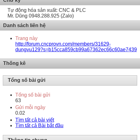
Chữ ký
Tự động hóa sản xuất: CNC & PLC
Mr. Dũng 0948.288.925 (Zalo)
Danh sách liên hệ
Trang này
http://forum.cncprovn.com/members/31629-
dungvu129?s=b15cca859cb99a67362ec66c60ae7439
Thống kê
Tổng số bài gửi
Tổng số bài gửi
63
Gửi mỗi ngày
0.02
Tìm tất cả bài viết
Tìm tất cả Bài bắt đầu